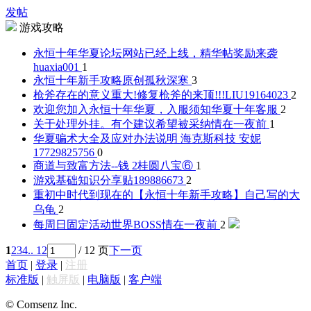
发帖
游戏攻略
永恒十年华夏论坛网站已经上线，精华帖奖励来袭
huaxia001
1
永恒十年新手攻略原创
孤秋深寒
3
枪斧存在的意义重大!修复枪斧的来顶!!!
LIU19164023
2
欢迎您加入永恒十年华夏，入服须知
华夏十年客服
2
关于处理外挂。有个建议希望被采纳
情在一夜前
1
华夏骗术大全及应对办法说明 海克斯科技 安妮
17729825756
0
商道与致富方法--钱 2
桂圆八宝⑥
1
游戏基础知识分享贴1
89886673
2
重初中时代到现在的【永恒十年新手攻略】自己写的
大
乌龟
2
每周日固定活动世界BOSS
情在一夜前
2
1
2
3
4
.. 12
/ 12 页
下一页
首页
|
登录
|
注册
标准版
|
触屏版
|
电脑版
|
客户端
© Comsenz Inc.