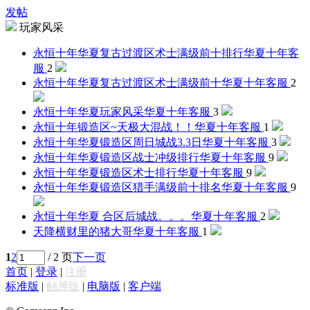
发帖
玩家风采
永恒十年华夏复古过渡区术士满级前十排行
华夏十年客
服
2
永恒十年华夏复古过渡区术士满级前十
华夏十年客服
2
永恒十年华夏玩家风采
华夏十年客服
3
永恒十年锻造区~天极大混战！！
华夏十年客服
1
永恒十年华夏锻造区周日城战3.3日
华夏十年客服
3
永恒十年华夏锻造区战士冲级排行
华夏十年客服
9
永恒十年华夏锻造区术士排行
华夏十年客服
9
永恒十年华夏锻造区猎手满级前十排名
华夏十年客服
9
永恒十年华夏 合区后城战。。。
华夏十年客服
2
天降横财里的猪大哥
华夏十年客服
1
1
2
/ 2 页
下一页
首页
|
登录
|
注册
标准版
|
触屏版
|
电脑版
|
客户端