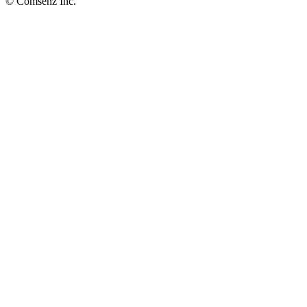
© Comsenz Inc.