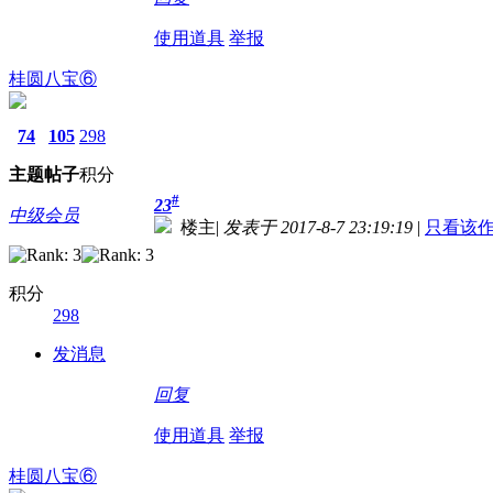
使用道具
举报
桂圆八宝⑥
74
105
298
主题
帖子
积分
#
23
中级会员
楼主
|
发表于 2017-8-7 23:19:19
|
只看该
积分
298
发消息
回复
使用道具
举报
桂圆八宝⑥