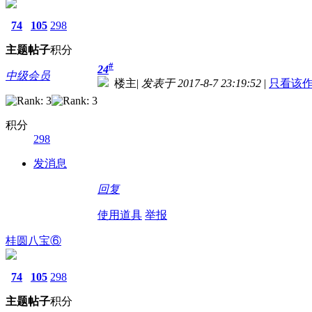
74
105
298
主题
帖子
积分
#
24
中级会员
楼主
|
发表于 2017-8-7 23:19:52
|
只看该
积分
298
发消息
回复
使用道具
举报
桂圆八宝⑥
74
105
298
主题
帖子
积分