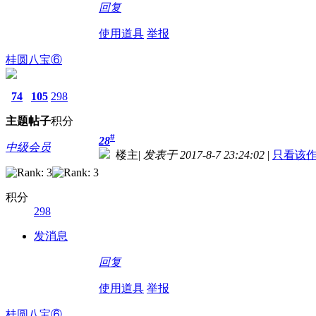
回复
使用道具
举报
桂圆八宝⑥
74
105
298
主题
帖子
积分
#
28
中级会员
楼主
|
发表于 2017-8-7 23:24:02
|
只看该
积分
298
发消息
回复
使用道具
举报
桂圆八宝⑥