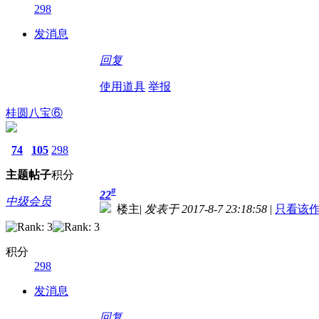
298
发消息
回复
使用道具
举报
桂圆八宝⑥
74
105
298
主题
帖子
积分
#
22
中级会员
楼主
|
发表于 2017-8-7 23:18:58
|
只看该
积分
298
发消息
回复