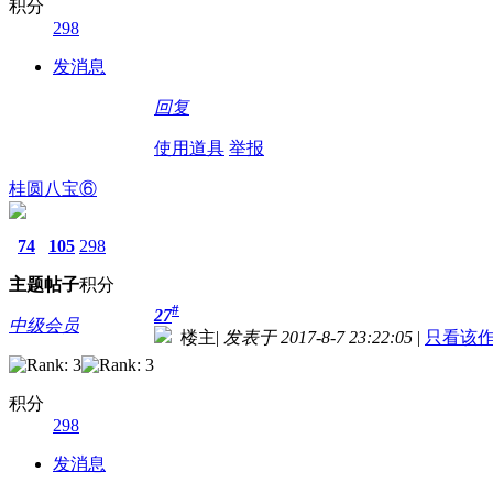
积分
298
发消息
回复
使用道具
举报
桂圆八宝⑥
74
105
298
主题
帖子
积分
#
27
中级会员
楼主
|
发表于 2017-8-7 23:22:05
|
只看该
积分
298
发消息