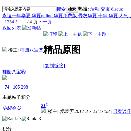
搜索
热搜:
活动
交友
discuz
搜索
永恒十年华夏 华夏online 华夏免费版 骨灰华夏 十年 华夏 人气
1
2
3
4
/ 4 页
下一页
返回列表
精品原图
楼主:
桂圆八宝⑥
[复制链接]
桂圆八宝⑥
74
105
298
主题
帖子
积分
#
21
中级会员
楼主
|
发表于 2017-8-7 23:17:58
|
只看该
积分